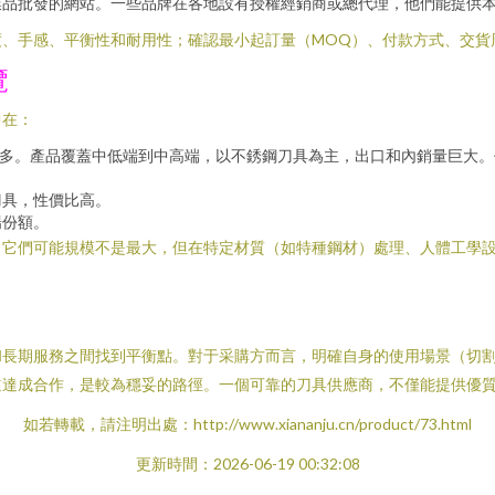
工業品批發的網站。一些品牌在各地設有授權經銷商或總代理，他們能提供
度、手感、平衡性和耐用性；確認最小起訂量（MOQ）、付款方式、交貨
覽
中在：
眾多。產品覆蓋中低端到中高端，以不銹鋼刀具為主，出口和內銷量巨大
刀具，性價比高。
場份額。
，它們可能規模不是最大，但在特定材質（如特種鋼材）處理、人體工學
和長期服務之間找到平衡點。對于采購方而言，明確自身的使用場景（切
道達成合作，是較為穩妥的路徑。一個可靠的刀具供應商，不僅能提供優
如若轉載，請注明出處：http://www.xiananju.cn/product/73.html
更新時間：2026-06-19 00:32:08