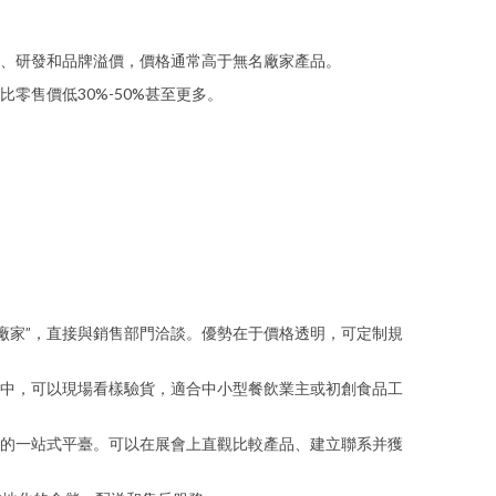
、研發和品牌溢價，價格通常高于無名廠家產品。
售價低30%-50%甚至更多。
刀具廠家”，直接與銷售部門洽談。優勢在于價格透明，可定制規
中，可以現場看樣驗貨，適合中小型餐飲業主或初創食品工
的一站式平臺。可以在展會上直觀比較產品、建立聯系并獲