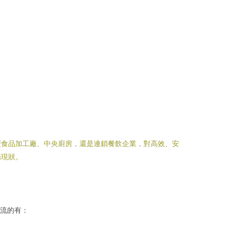
型食品加工廠、中央廚房，還是連鎖餐飲企業，對高效、安
場現狀。
流的有：