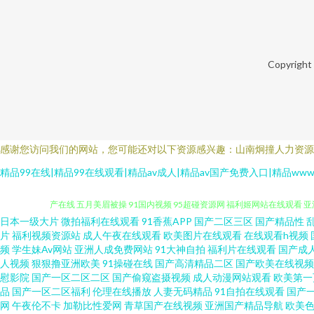
Copyright
感谢您访问我们的网站，您可能还对以下资源感兴趣：山南炯撞人力资源
精品99在线|精品99在线观看|精品av成人|精品av国产免费入口|精品w
日本一级大片
微拍福利在线观看
91香蕉APP
国产二区三区
国产精品性
91福利国产在线观看 91成人超碰刺激 超碰国产夫妻人人 久草免费色站
片
福利视频资源站
成人午夜在线观看
欧美图片在线观看
在线观看h视频
频
学生妹Av网站
亚洲人成免费网站
91大神自拍
福利片在线观看
国产成
人视频
狠狠撸亚洲欧美
91操碰在线
国产高清精品二区
国产欧美在线视频
产在线 五月美眉被操 91国内视频 95超碰资源网 福利姬网站在线观看 
慰影院
国产一区二区二区
国产偷窥盗摄视频
成人动漫网站观看
欧美第一
品
国产一区二区福利
伦理在线播放
人妻无码精品
91自拍在线观看
国产
夜 av极品女神在线观看 国厂精品观看 91网页在线版 亚洲无码影音先锋 
网
午夜伦不卡
加勒比性爱网
青草国产在线视频
亚洲国产精品导航
欧美