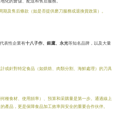
本地化的倉儲、配送和售后服務。
周期及售后條款（如是否提供磨刀服務或退換貨政策）。
。代表性企業有
十八子作、銀鷹、永光
等知名品牌，以及大量
設計或針對特定食品（如烘焙、肉類分割、海鮮處理）的刀具
割何種食材、使用頻率）、預算和采購量是第一步。通過線上
質的產品，更是保障食品加工效率與安全的重要合作伙伴。