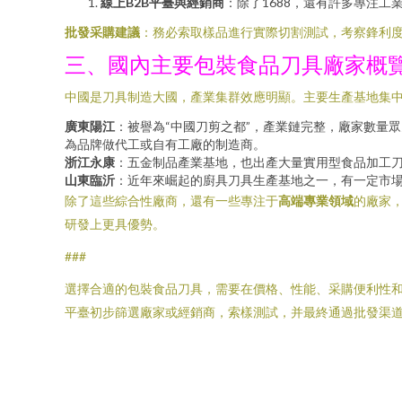
線上B2B平臺與經銷商
：除了1688，還有許多專注
批發采購建議
：務必索取樣品進行實際切割測試，考察鋒利
三、國內主要包裝食品刀具廠家概
中國是刀具制造大國，產業集群效應明顯。主要生產基地集
廣東陽江
：被譽為“中國刀剪之都”，產業鏈完整，廠家數量
為品牌做代工或自有工廠的制造商。
浙江永康
：五金制品產業基地，也出產大量實用型食品加工
山東臨沂
：近年來崛起的廚具刀具生產基地之一，有一定市
除了這些綜合性廠商，還有一些專注于
高端專業領域
的廠家
研發上更具優勢。
###
選擇合適的包裝食品刀具，需要在價格、性能、采購便利性
平臺初步篩選廠家或經銷商，索樣測試，并最終通過批發渠