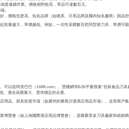
高強度連續作業。價格相對較高，單品可達數百元。
高端。
好，價格也更高。知名品牌（如德系、日系品牌及國內知名廠商）因品控
起批量越大，單價越低。例如，一次性采購數百把同型號刀具，單價可能比零
。
可以從阿里巴巴（1688.com）、慧聰網等B2B平臺搜索“包裝食品
信息。適合采購量大、需求穩定的企業。
店用品、廚具批發市場（如廣州的番禺沙溪酒店用品市場）。這里商戶集
業博覽會（如上海國際酒店用品博覽會），是匯聚眾多刀具廠家和經銷商