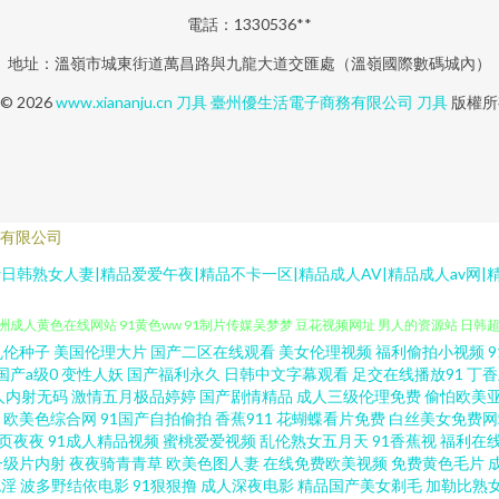
電話：1330536**
地址：溫嶺市城東街道萬昌路與九龍大道交匯處（溫嶺國際數碼城內）
 © 2026
www.xiananju.cn
刀具
臺州優生活電子商務有限公司
刀具
版權所
有限公司
ww日韩熟女人妻|精品爱爱午夜|精品不卡一区|精品成人AV|精品成人av网
乱伦种子
美国伦理大片
国产二区在线观看
美女伦理视频
福利偷拍小视频
 日本久操视频播放 大香蕉伊人素人 国产视频这里有 麻豆影院在线观看一区 国产资源av 
国产a级0
变性人妖
国产福利永久
日韩中文字幕观看
足交在线播放91
丁香
人内射无码
激情五月极品婷婷
国产剧情精品
成人三级伦理免费
偷怕欧美
欧美色综合网
91国产自拍偷拍
香蕉911
花蝴蝶看片免费
白丝美女免费网
亚洲成人黄色在线网站 91黄色ww 91制片传媒吴梦梦 豆花视频网址 男人的资源站 日韩
页夜夜
91成人精品视频
蜜桃爱爱视频
乱伦熟女五月天
91香蕉视
福利在
一级片内射
夜夜骑青青草
欧美色图人妻
在线免费欧美视频
免费黄色毛片
阿v资源网 超碰在线成人AV 国产福利手机在线 久久欧美毛 青青草久久嗯伊人 五月天日日
色淫
波多野结依电影
91狠狠撸
成人深夜电影
精品国产美女剃毛
加勒比熟