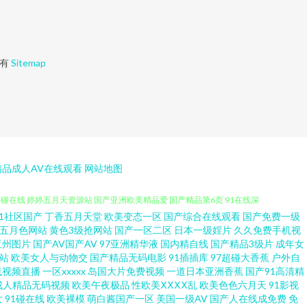
有
Sitemap
|精品成人AV在线观看
网站地图
91社区国产
丁香五月天堂
欧美变态一区
国产综合在线观看
国产免费一级
91海角在线视频 91主播福利视频 岛国福利社 精品店人人妻 欧美日韩国
五月色网站
黄色3级抢网站
国产一区二区
日本一级婬片
久久免费手机视
亚州图片
国产AV国产AV
97亚洲精华液
国内精自线
国产精品3级片
成年女
站
欧美女人与动物交
国产精品无码电影
91插插库
97超碰大香蕉
户外自
超碰在线 婷婷五月天资源站 国产亚洲欧美精品爱 国产精品第6页 91在线深
线视频直播
一区xxxxx
岛国大片免费视频
一道日本亚洲香蕉
国产91高清精
成人精品无码视频
欧美午夜极品
性欧美ⅩⅩⅩⅩ乱
欧美色色六月天
91影视
干 影音先锋av色资源网 91涩情 99热99这里有精品 国产厨房乱子伦 国
女
91碰在线
欧美裸模
萌白酱国产一区
美国一级AV
国产人在线成免费
免