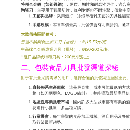
特種合金鋼（如鉬釩鋼）
：硬度、韌性和耐磨性更佳，適合
陶瓷刀
：主要用于蔬果切片，鋒利耐磨但不耐沖擊，價格中
工藝與品牌
：采用鍛打、冰鍛等復雜工藝的刀具性能更
采購規模
：零售單價最高，批發價會有明顯折扣。通常
大致價格區間參考
：
普通不銹鋼食品加工刀（批發）：約15-50元/把
中高端合金鋼專業刀具（批發）：約50-200元/把
* 進口品牌或特種刀具：200元/把以上
二、包裝食品刀具批發渠道探秘
對于有批量采購需求的用戶，選擇合適的批發渠道至關重要
直接聯系生產廠家
：這是最直接、成本可能最低的方式。
格（如刀柄顏色、LOGO蝕刻），并能獲取最新產品
地區性專業批發市場
：國內許多大型城市都有專業的酒
坊進行小批量、多品種采購。
行業展會
：每年舉辦的食品加工機械、酒店用品及餐飲
取行業最新趨勢。